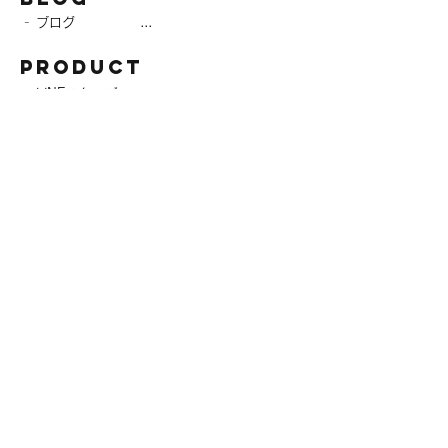
-
ブログ
product
-
LINEスタンプ
ABOUT
-
代表挨拶
-
会社概要
-
プライバシーポリシー
CONTACT
-
お問い合わせフォーム
©WINxVAL
掲載のイラスト等のすべてのコンテンツの無
断複写・転載を禁じます
All rights reserved. No reproduction or