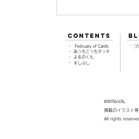
CONTENTS
B
-
-
February of Cards
-
あっちこっちタッチ
-
よるのくも
-
すしぶし
NEWS：クラウドファンディ
ング終了のご報告と御礼
©WINxVAL
掲載のイラスト等
All rights reserv