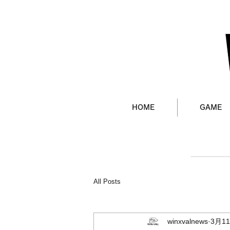
HOME
GAME
All Posts
winxvalnews
3月1