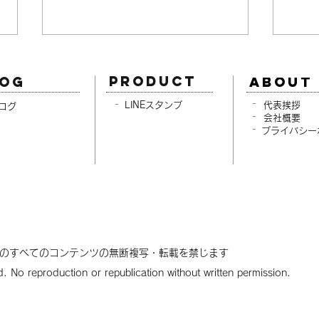
product
LOG
-
-
LINEスタンプ
代表
ブログ
-
会社
-
プライバシ
NEWS：手作りの新聞づくり
［こ
を始めました（うぃんばる新
クウ
聞 4月号公開）
業界
のすべてのコンテンツの無断複写・転載を禁じます
ed. No reproduction or republication without written permission.