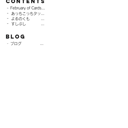
CONTENTS
-
February of Cards
-
あっちこっちタッチ
-
よるのくも
-
すしぶし
BLOG
-
ブログ
product
-
LINEスタンプ
ABOUT
-
代表挨拶
-
会社概要
-
プライバシーポリシー
CONTACT
-
お問い合わせフォーム